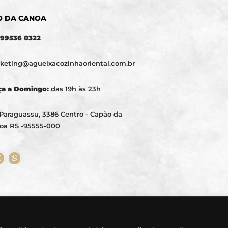
O DA CANOA
) 99536 0322
keting@agueixacozinhaoriental.com.br
ça a Domingo:
das 19h às 23h
 Paraguassu, 3386 Centro - Capão da
oa RS -95555-000