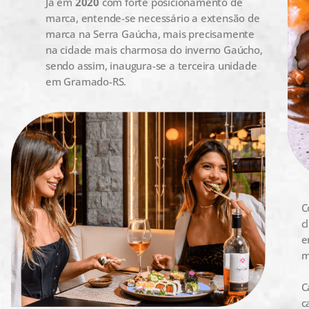
Já em
2020
com forte posicionamento de
marca, entende-se necessário a extensão de
marca na Serra Gaúcha, mais precisamente
na cidade mais charmosa do inverno Gaúcho,
sendo assim, inaugura-se a terceira unidade
em Gramado-RS.
C
c
e
m
C
c