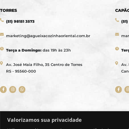
TORRES
CAPÃ
(51) 98151 3573
(51
marketing@agueixacozinhaoriental.com.br
mar
Terça a Domingo:
das 19h às 23h
Ter
Av. José Maia Filho, 35 Centro de Torres
Av.
RS - 95560-000
Can
Valorizamos sua privacidade